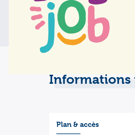
4 places + 2 places d’Un
Service qui fonctionne 24h
Pas de pédiatrie
Informations 
Plan & accès