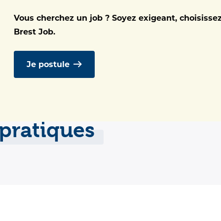
ité d’Hébergement de Courte Durée
Vous cherchez un job ? Soyez exigeant, choisisse
/24, 7j/7
Brest Job.
Je postule
pratiques