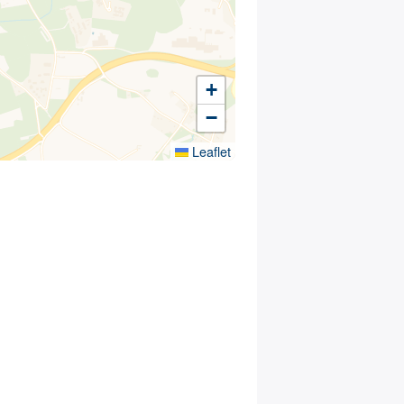
+
−
Leaflet