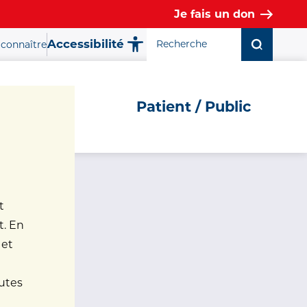
Je fais un don
Accessibilité
connaître
Fermer la fenêtre ✕
Patient / Public
t
t. En
ue
 et
nutes